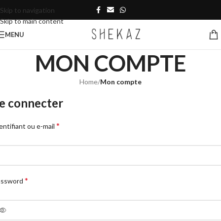
Skip to navigation
Skip to main content
MENU
MON COMPTE
Home
/
Mon compte
e connecter
*
entifiant ou e-mail
*
assword