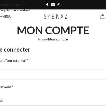
Skip to navigation
Skip to main content
MENU
MON COMPTE
Home
/
Mon compte
e connecter
*
entifiant ou e-mail
*
assword