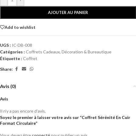
AJOUTER AU PANIER
Add to wishlist
UGS :
IC-DB-008
Catégories :
Coffrets Cadeaux
,
Décoration & Bureautique
Étiquette :
Coffret
Share:
Avis (0)
Avis
Il n’y a pas encore d’avis.
Soyez le premier à laisser votre avis sur “Coffret Sérénité En Cuir
Format Circulaire”
Vous devez être
connecté
pour publier un avis.