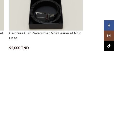
Face
el
Ceinture Cuir Réversible : Noir Grainé et Noir
Insta
Lisse
TikTo
95,000
TND