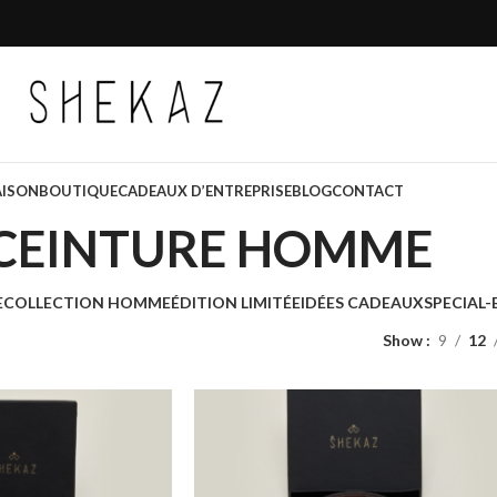
AISON
BOUTIQUE
CADEAUX D’ENTREPRISE
BLOG
CONTACT
CEINTURE HOMME
E
COLLECTION HOMME
ÉDITION LIMITÉE
IDÉES CADEAUX
SPECIAL-
Show
9
12