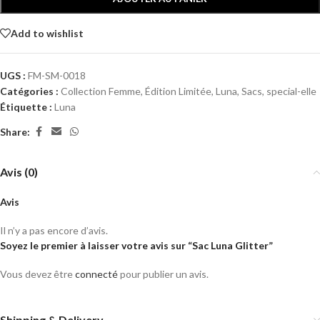
Add to wishlist
UGS :
FM-SM-0018
Catégories :
Collection Femme
,
Édition Limitée
,
Luna
,
Sacs
,
special-elle
Étiquette :
Luna
Share:
Avis (0)
Avis
Il n’y a pas encore d’avis.
Soyez le premier à laisser votre avis sur “Sac Luna Glitter”
Vous devez être
connecté
pour publier un avis.
Shipping & Delivery