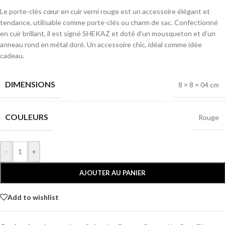
Le porte-clés cœur en cuir verni rouge est un accessoire élégant et
tendance, utilisable comme porte-clés ou charm de sac. Confectionné
en cuir brillant, il est signé SHEKAZ et doté d’un mousqueton et d’un
anneau rond en métal doré. Un accessoire chic, idéal comme idée
cadeau.
DIMENSIONS
8 × 8 × 04 cm
COULEURS
Rouge
-
+
AJOUTER AU PANIER
Add to wishlist